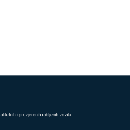
tetnih i provjerenih rabljenih vozila