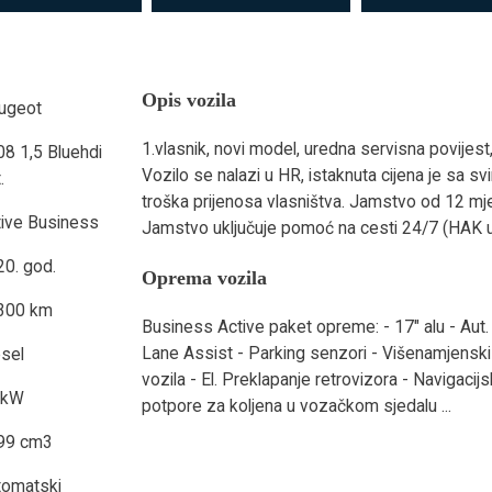
Opis vozila
ugeot
1.vlasnik, novi model, uredna servisna povijest
8 1,5 Bluehdi
Vozilo se nalazi u HR, istaknuta cijena je sa s
.
troška prijenosa vlasništva. Jamstvo od 12 mjes
tive Business
Jamstvo uključuje pomoć na cesti 24/7 (HAK us
20. god.
Oprema vozila
300 km
Business Active paket opreme: - 17" alu - Aut. 
Lane Assist - Parking senzori - Višenamjenski
esel
vozila - El. Preklapanje retrovizora - Navigacij
 kW
potpore za koljena u vozačkom sjedalu ...
99 cm3
tomatski