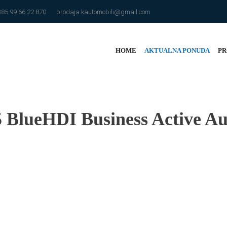
385 99 66 22 870
prodaja.kautomobili@gmail.com
HOME
AKTUALNA PONUDA
PR
5 BlueHDI Business Active Au