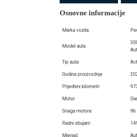
Osnovne informacije
Marka vozila
Pe
300
Model auta
Aut
Tip auta
Ac
Godina proizvodnje
20
Prijeđeni kilometri
97
Motor
Di
Snaga motora
96
Radni obujam
14
Mjenjač
Au