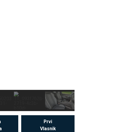
a
Prvi
a
Vlasnik