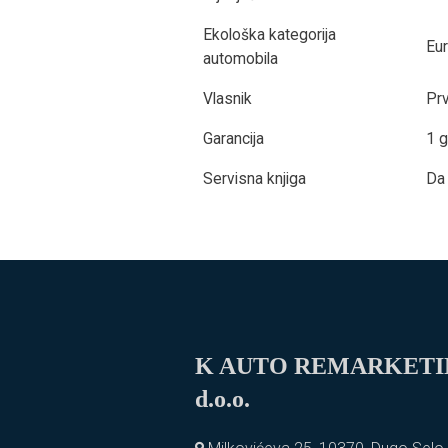
Ekološka kategorija
Eu
automobila
Vlasnik
Prv
Garancija
1 
Servisna knjiga
Da
K AUTO REMARKET
d.o.o.