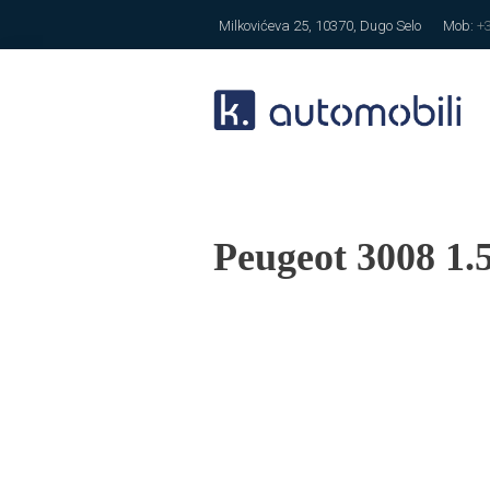
Milkovićeva 25, 10370, Dugo Selo
Mob:
+
Peugeot 3008 1.