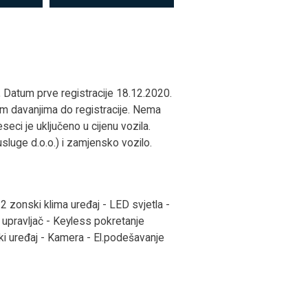
, Datum prve registracije 18.12.2020.
vim davanjima do registracije. Nema
eci je uključeno u cijenu vozila.
luge d.o.o.) i zamjensko vozilo.
2 zonski klima uređaj - LED svjetla -
 upravljač - Keyless pokretanje
ski uređaj - Kamera - El.podešavanje