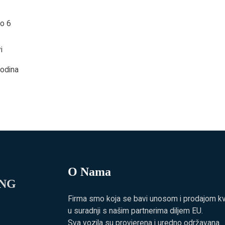
ro 6
i
godina
O Nama
ING
Firma smo koja se bavi unosom i prodajom kvali
u suradnji s našim partnerima diljem EU.
Sva vozila su provjerena i uredno održavana.