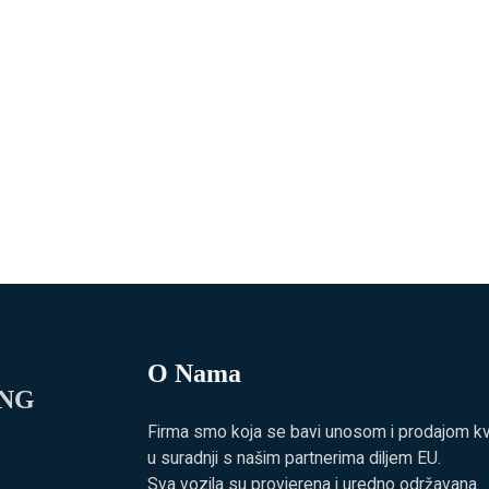
O Nama
ING
Firma smo koja se bavi unosom i prodajom kvali
u suradnji s našim partnerima diljem EU.
Sva vozila su provjerena i uredno održavana.