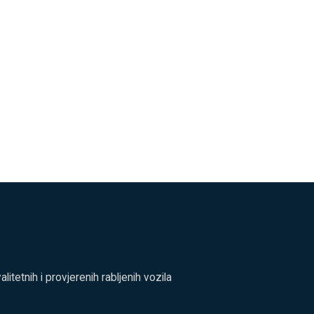
tetnih i provjerenih rabljenih vozila