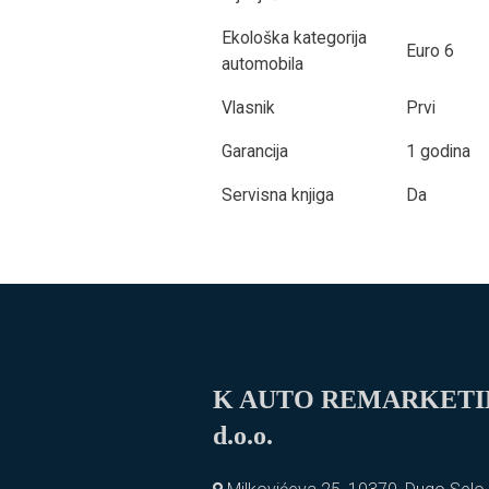
Ekološka kategorija
Euro 6
automobila
Vlasnik
Prvi
Garancija
1 godina
Servisna knjiga
Da
K AUTO REMARKET
d.o.o.