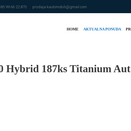
385 99 66 22 870
prodaja.kautomobili@gmail.com
HOME
AKTUALNA PONUDA
PR
0 Hybrid 187ks Titanium Aut