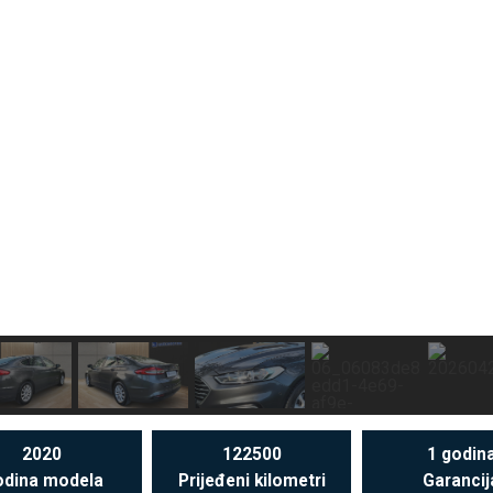
2020
122500
1 godin
dina modela
Prijeđeni kilometri
Garancij