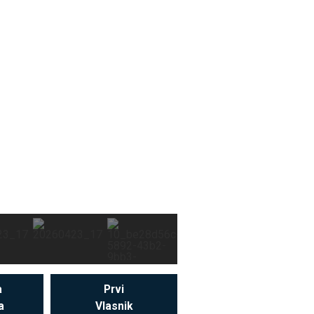
a
Prvi
a
Vlasnik