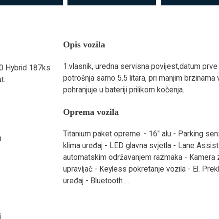
Opis vozila
1.vlasnik, uredna servisna povijest,datum prve
0 Hybrid 187ks
potrošnja samo 5.5 litara, pri manjim brzinama 
t.
pohranjuje u bateriji prilikom kočenja.
Oprema vozila
Titanium paket opreme: - 16" alu - Parking senz
m
klima uređaj - LED glavna svjetla - Lane Assis
automatskim održavanjem razmaka - Kamera za
upravljač - Keyless pokretanje vozila - El. Prek
uređaj - Bluetooth ...
i