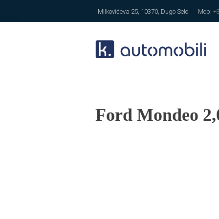
Milkovićeva 25, 10370, Dugo Selo
Mob:
+
Ford Mondeo 2,