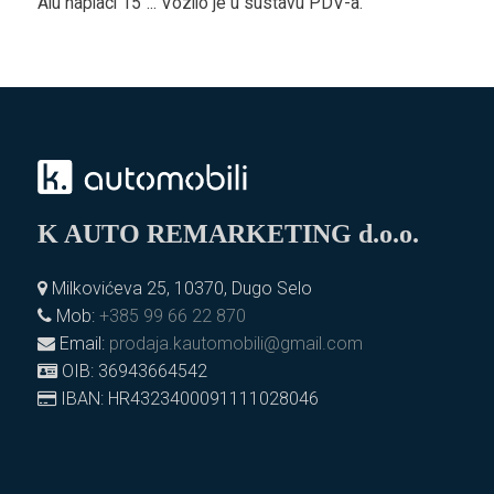
Alu naplaci 15"... Vozilo je u sustavu PDV-a.
K AUTO REMARKETING d.o.o.
Milkovićeva 25, 10370, Dugo Selo
Mob:
+385 99 66 22 870
Email:
prodaja.kautomobili@gmail.com
OIB: 36943664542
IBAN: HR4323400091111028046