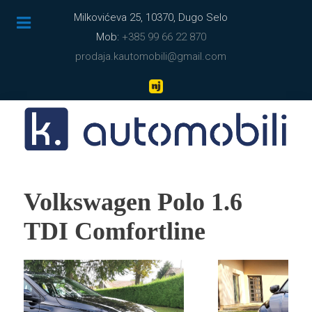
Milkovićeva 25, 10370, Dugo Selo
Mob:
+385 99 66 22 870
prodaja.kautomobili@gmail.com
Volkswagen Polo 1.6
TDI Comfortline