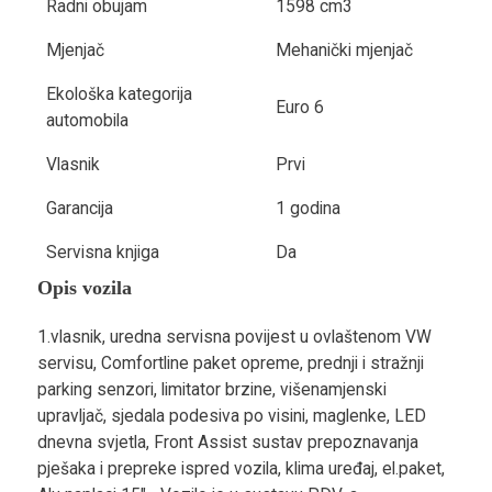
Radni obujam
1598 cm3
Mjenjač
Mehanički mjenjač
Ekološka kategorija
Euro 6
automobila
Vlasnik
Prvi
Garancija
1 godina
Servisna knjiga
Da
Opis vozila
1.vlasnik, uredna servisna povijest u ovlaštenom VW
servisu, Comfortline paket opreme, prednji i stražnji
parking senzori, limitator brzine, višenamjenski
upravljač, sjedala podesiva po visini, maglenke, LED
dnevna svjetla, Front Assist sustav prepoznavanja
pješaka i prepreke ispred vozila, klima uređaj, el.paket,