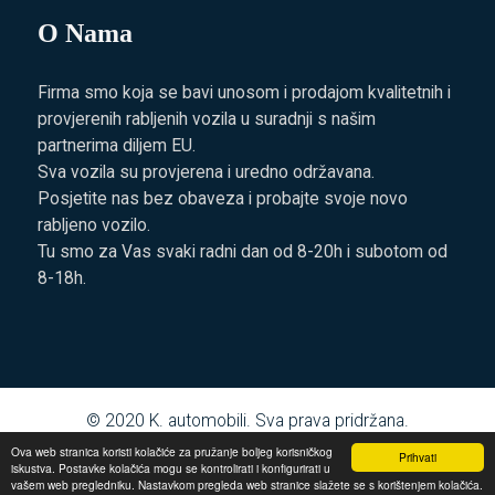
O Nama
Firma smo koja se bavi unosom i prodajom kvalitetnih i
provjerenih rabljenih vozila u suradnji s našim
partnerima diljem EU.
Sva vozila su provjerena i uredno održavana.
Posjetite nas bez obaveza i probajte svoje novo
rabljeno vozilo.
Tu smo za Vas svaki radni dan od 8-20h i subotom od
8-18h.
© 2020
K. automobili
. Sva prava pridržana.
Ova web stranica koristi kolačiće za pružanje boljeg korisničkog
Prihvati
iskustva. Postavke kolačića mogu se kontrolirati i konfigurirati u
vašem web pregledniku. Nastavkom pregleda web stranice slažete se s korištenjem kolačića.