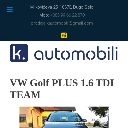
Milkovićeva 25, 10370, Dugo Selo
Mob:
+385 99 66 22 870
prodaja.kautomobili@gmail.com
VW Golf PLUS 1.6 TDI
TEAM