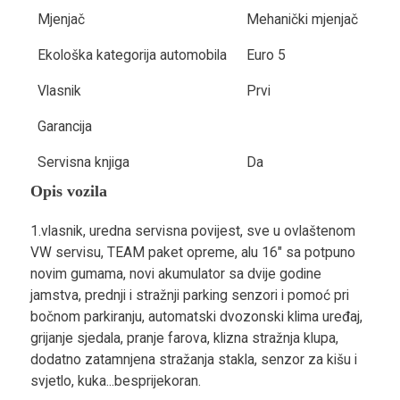
Mjenjač
Mehanički mjenjač
Ekološka kategorija automobila
Euro 5
Vlasnik
Prvi
Garancija
Servisna knjiga
Da
Opis vozila
1.vlasnik, uredna servisna povijest, sve u ovlaštenom
VW servisu, TEAM paket opreme, alu 16" sa potpuno
novim gumama, novi akumulator sa dvije godine
jamstva, prednji i stražnji parking senzori i pomoć pri
bočnom parkiranju, automatski dvozonski klima uređaj,
grijanje sjedala, pranje farova, klizna stražnja klupa,
dodatno zatamnjena stražanja stakla, senzor za kišu i
svjetlo, kuka...besprijekoran.