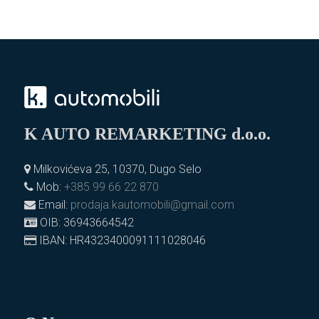
K AUTO REMARKETING d.o.o.
Milkovićeva 25, 10370, Dugo Selo
Mob:
+385 99 66 22 870
Email:
prodaja.kautomobili@gmail.com
OIB: 36943664542
IBAN: HR4323400091111028046