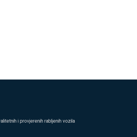
tetnih i provjerenih rabljenih vozila