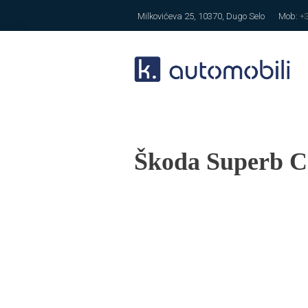
Milkovićeva 25, 10370, Dugo Selo
Mob:
+
Škoda Superb C