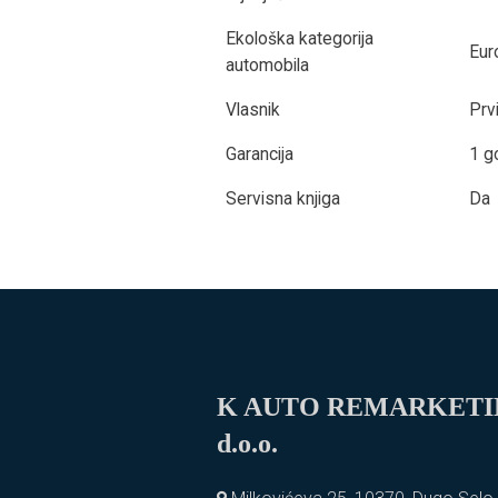
Ekološka kategorija
Eur
automobila
Vlasnik
Prv
Garancija
1 g
Servisna knjiga
Da
K AUTO REMARKET
d.o.o.