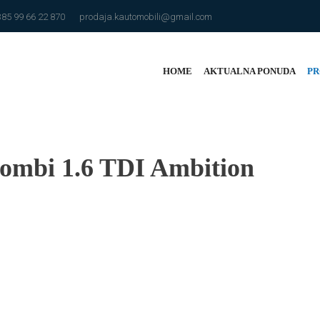
385 99 66 22 870
prodaja.kautomobili@gmail.com
HOME
AKTUALNA PONUDA
PR
ombi 1.6 TDI Ambition