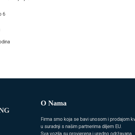
o 6
i
odina
O Nama
ING
Firma smo koja se bavi unosom i prodajom kvali
u suradnji s našim partnerima diljem EU.
Sva vozila su provjerena i uredno održavana.