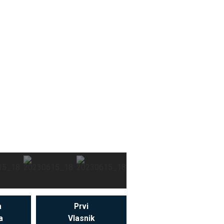
a
Prvi
a
Vlasnik