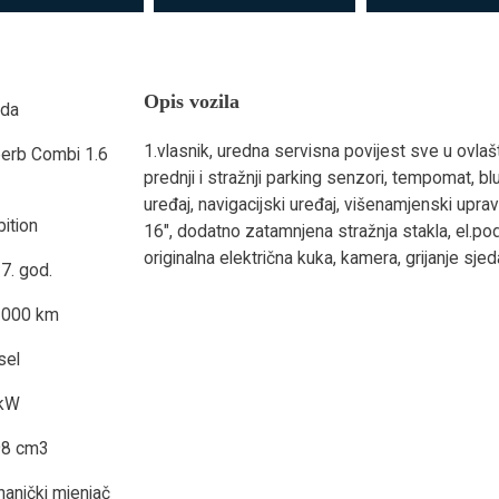
Opis vozila
oda
1.vlasnik, uredna servisna povijest sve u ovl
erb Combi 1.6
prednji i stražnji parking senzori, tempomat, 
uređaj, navigacijski uređaj, višenamjenski upravl
ition
16", dodatno zatamnjena stražnja stakla, el.p
originalna električna kuka, kamera, grijanje sjeda
7. god.
3000 km
sel
 kW
98 cm3
anički mjenjač