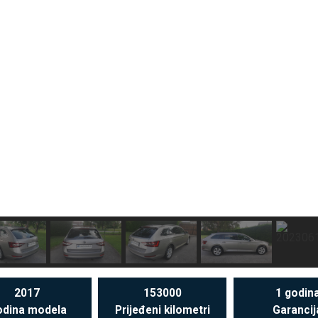
2017
153000
1 godin
dina modela
Prijeđeni kilometri
Garancij