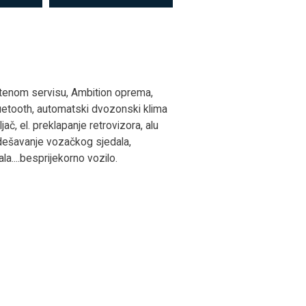
aštenom servisu, Ambition oprema,
bluetooth, automatski dvozonski klima
jač, el. preklapanje retrovizora, alu
odešavanje vozačkog sjedala,
la....besprijekorno vozilo.