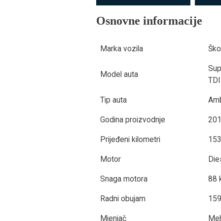
Osnovne informacije
Marka vozila
Šk
Sup
Model auta
TDI
Tip auta
Amb
Godina proizvodnje
201
Prijeđeni kilometri
15
Motor
Die
Snaga motora
88
Radni obujam
15
Mjenjač
Meh