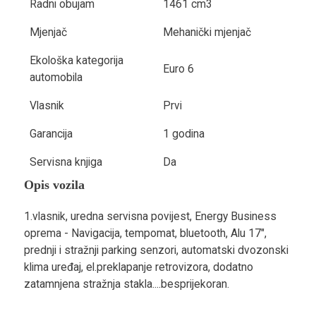
Radni obujam
1461 cm3
Mjenjač
Mehanički mjenjač
Ekološka kategorija
Euro 6
automobila
Vlasnik
Prvi
Garancija
1 godina
Servisna knjiga
Da
Opis vozila
1.vlasnik, uredna servisna povijest, Energy Business
oprema - Navigacija, tempomat, bluetooth, Alu 17",
prednji i stražnji parking senzori, automatski dvozonski
klima uređaj, el.preklapanje retrovizora, dodatno
zatamnjena stražnja stakla....besprijekoran.