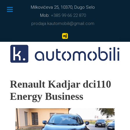
Milkovićeva 25, 10370, Dugo Selo
Mob:
+385 99 66 22 870
prodaja.kautomobili@gmail.com
Renault Kadjar dci110
Energy Business