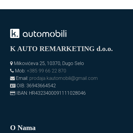
K AUTO REMARKETING d.o.o.
Milkovićeva 25, 10370, Dugo Selo
Mob:
+385 99 66 22 870
Email:
prodaja.kautomobili@gmail.com
OIB: 36943664542
IBAN: HR4323400091111028046
O Nama