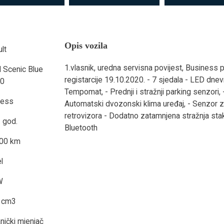
Opis vozila
lt
1.vlasnik, uredna servisna povijest, Business
 Scenic Blue
registarcije 19.10.2020. - 7 sjedala - LED dnevn
20
Tempomat, - Prednji i stražnji parking senzori, -
ness
Automatski dvozonski klima uređaj, - Senzor za 
retrovizora - Dodatno zatamnjena stražnja stak
 god.
Bluetooth
00 km
l
W
 cm3
ički mjenjač