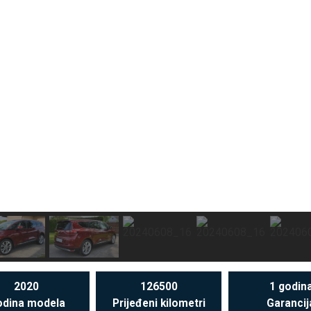
2020
126500
1 godin
dina modela
Prijeđeni kilometri
Garancij