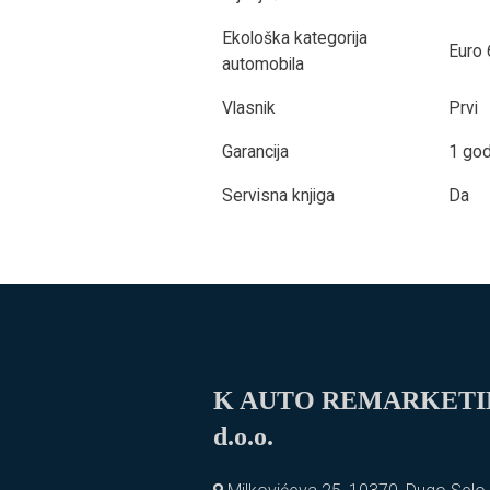
Ekološka kategorija
Euro 
automobila
Vlasnik
Prvi
Garancija
1 god
Servisna knjiga
Da
K AUTO REMARKET
d.o.o.