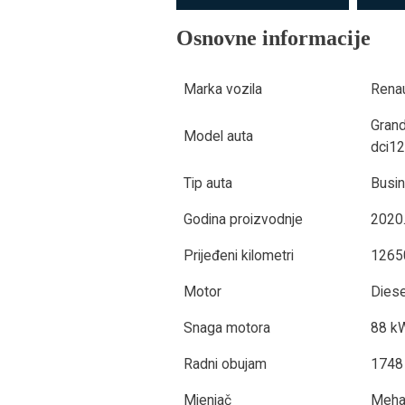
Osnovne informacije
Marka vozila
Renau
Grand
Model auta
dci1
Tip auta
Busi
Godina proizvodnje
2020.
Prijeđeni kilometri
1265
Motor
Diese
Snaga motora
88 k
Radni obujam
1748
Mjenjač
Mehan