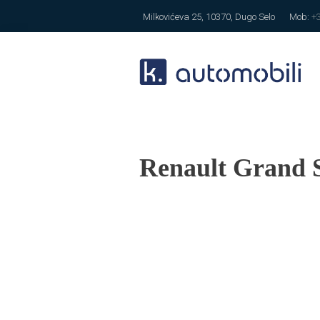
Milkovićeva 25, 10370, Dugo Selo
Mob:
+
Renault Grand S