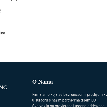
6
ina
O Nama
ING
Firma smo koja se bavi unosom i prodajom kvali
u suradnji s našim partnerima diljem EU.
Sva vozila su provjerena i uredno održavana.