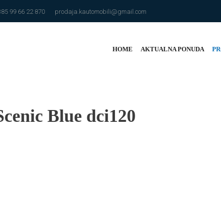
385 99 66 22 870
prodaja.kautomobili@gmail.com
HOME
AKTUALNA PONUDA
PR
cenic Blue dci120