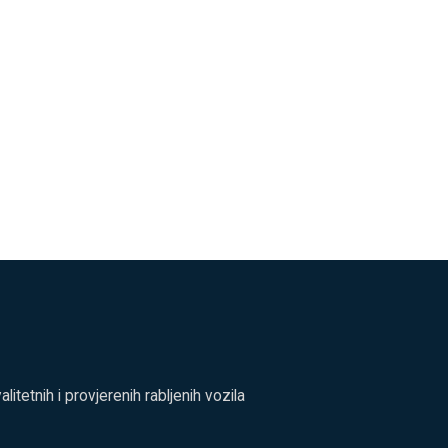
tetnih i provjerenih rabljenih vozila