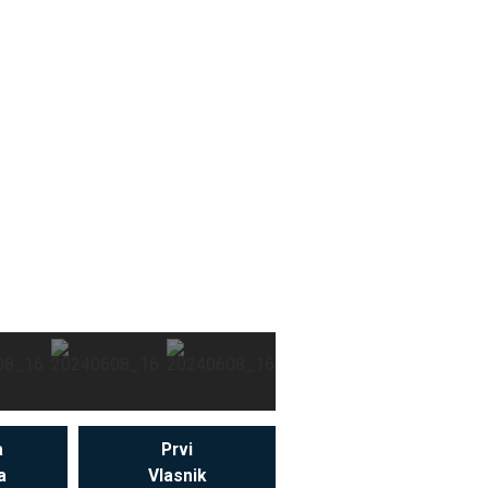
a
Prvi
a
Vlasnik