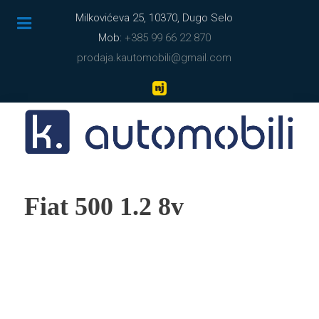
Milkovićeva 25, 10370, Dugo Selo
Mob:
+385 99 66 22 870
prodaja.kautomobili@gmail.com
Fiat 500 1.2 8v