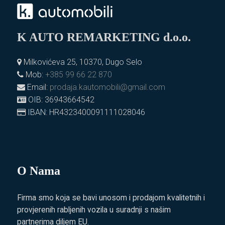
K AUTO REMARKETING d.o.o.
Milkovićeva 25, 10370, Dugo Selo
Mob:
+385 99 66 22 870
Email:
prodaja.kautomobili@gmail.com
OIB: 36943664542
IBAN: HR4323400091111028046
O Nama
Firma smo koja se bavi unosom i prodajom kvalitetnih i
provjerenih rabljenih vozila u suradnji s našim
partnerima diljem EU.