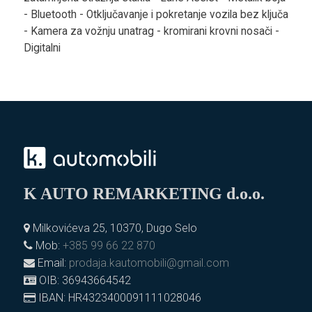
- Bluetooth - Otključavanje i pokretanje vozila bez ključa
- Kamera za vožnju unatrag - kromirani krovni nosači -
Digitalni
K AUTO REMARKETING d.o.o.
Milkovićeva 25, 10370, Dugo Selo
Mob:
+385 99 66 22 870
Email:
prodaja.kautomobili@gmail.com
OIB: 36943664542
IBAN: HR4323400091111028046