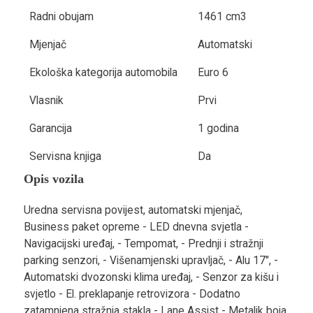
Radni obujam
1461 cm3
Mjenjač
Automatski
Ekološka kategorija automobila
Euro 6
Vlasnik
Prvi
Garancija
1 godina
Servisna knjiga
Da
Opis vozila
Uredna servisna povijest, automatski mjenjač,
Business paket opreme - LED dnevna svjetla -
Navigacijski uređaj, - Tempomat, - Prednji i stražnji
parking senzori, - Višenamjenski upravljač, - Alu 17", -
Automatski dvozonski klima uređaj, - Senzor za kišu i
svjetlo - El. preklapanje retrovizora - Dodatno
zatamnjena stražnja stakla - Lane Assist - Metalik boja