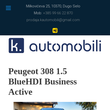
Milkovićeva 25, 10370, Dugo Selo
Mob:
+385 99 66 22 870
prodaja.kautomobili@gmail.com
Peugeot 308 1.5
BlueHDI Business
Active