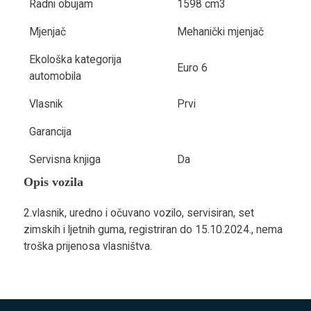
Radni obujam
1598 cm3
Mjenjač
Mehanički mjenjač
Ekološka kategorija
Euro 6
automobila
Vlasnik
Prvi
Garancija
Servisna knjiga
Da
Opis vozila
2.vlasnik, uredno i očuvano vozilo, servisiran, set
zimskih i ljetnih guma, registriran do 15.10.2024., nema
troška prijenosa vlasništva.