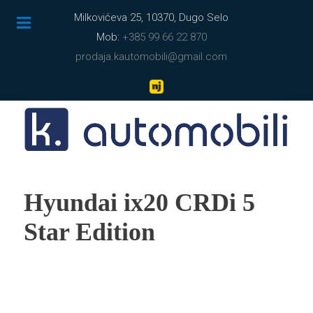
Milkovićeva 25, 10370, Dugo Selo
Mob:
+385 99 66 22 870
prodaja.kautomobili@gmail.com
Hyundai ix20 CRDi 5
Star Edition