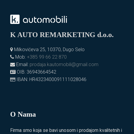
K AUTO REMARKETING d.o.o.
Milkovićeva 25, 10370, Dugo Selo
Mob:
+385 99 66 22 870
Email:
prodaja.kautomobili@gmail.com
OIB: 36943664542
IBAN: HR4323400091111028046
O Nama
Firma smo koja se bavi unosom i prodajom kvalitetnih i