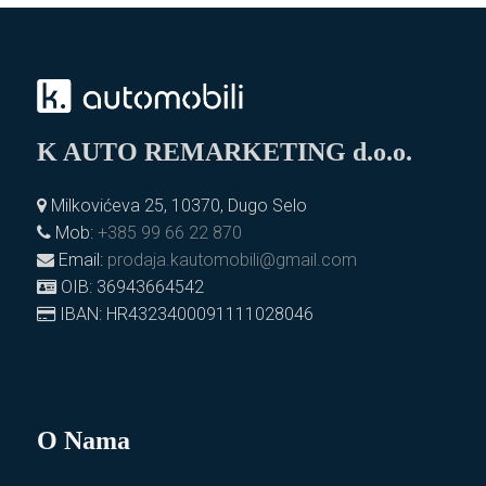
K AUTO REMARKETING d.o.o.
Milkovićeva 25, 10370, Dugo Selo
Mob:
+385 99 66 22 870
Email:
prodaja.kautomobili@gmail.com
OIB: 36943664542
IBAN: HR4323400091111028046
O Nama