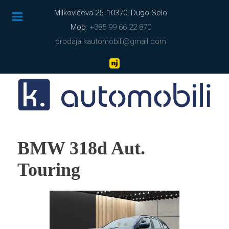
Milkovićeva 25, 10370, Dugo Selo
Mob:
+385 99 66 22 870
prodaja.kautomobili@gmail.com
BMW 318d Aut.
Touring