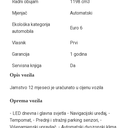
Radni obujam
1198 cm3
Mjenjač
Automatski
Ekološka kategorija
Euro 6
automobila
Vlasnik
Prvi
Garancija
1 godina
Servisna knjiga
Da
Opis vozila
Jamstvo 12 mjeseci je uračunato u cijenu vozila
Oprema vozila
- LED dnevna i glavna svjetla - Navigacijski uređaj, -
Tempomat, - Prednji i stražnji parking senzori, -
Višenamjenski upravljač, - Automatski dvozonski klima