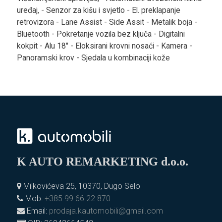
uređaj, - Senzor za kišu i svjetlo - El. preklapanje
retrovizora - Lane Assist - Side Assit - Metalik boja -
Bluetooth - Pokretanje vozila bez ključa - Digitalni
kokpit - Alu 18" - Eloksirani krovni nosaći - Kamera -
Panoramski krov - Sjedala u kombinaciji kože
K AUTO REMARKETING d.o.o.
Milkovićeva 25, 10370, Dugo Selo
Mob:
+385 99 66 22 870
Email:
prodaja.kautomobili@gmail.com