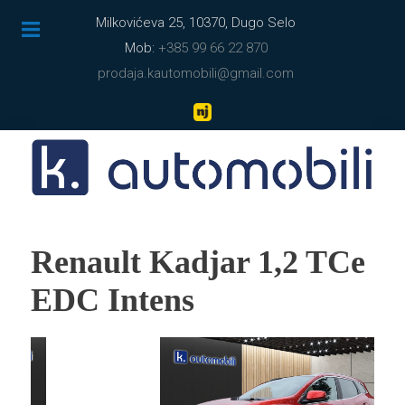
Milkovićeva 25, 10370, Dugo Selo
Mob:
+385 99 66 22 870
prodaja.kautomobili@gmail.com
Renault Kadjar 1,2 TCe
EDC Intens