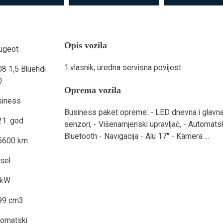
Opis vozila
ugeot
1.vlasnik, uredna servisna povijest.
8 1,5 Bluehdi
0
Oprema vozila
siness
Business paket opreme: - LED dnevna i glavna
1. god.
senzori, - Višenamjenski upravljač, - Automatski
Bluetooth - Navigacija - Alu 17" - Kamera ...
5600 km
sel
 kW
99 cm3
tomatski