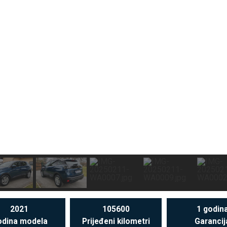
2021
105600
1 godin
dina modela
Prijeđeni kilometri
Garancij