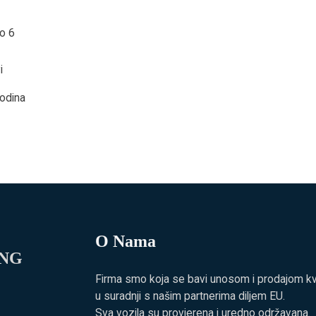
o 6
i
odina
O Nama
ING
Firma smo koja se bavi unosom i prodajom kvali
u suradnji s našim partnerima diljem EU.
Sva vozila su provjerena i uredno održavana.