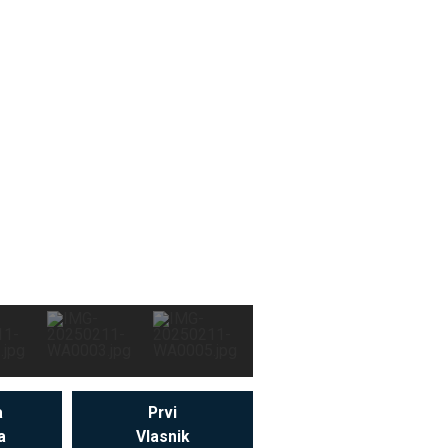
a
Prvi
a
Vlasnik