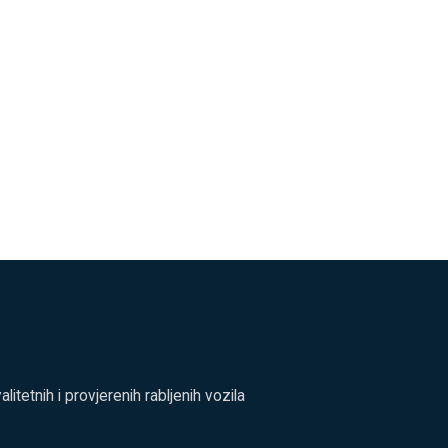
tetnih i provjerenih rabljenih vozila