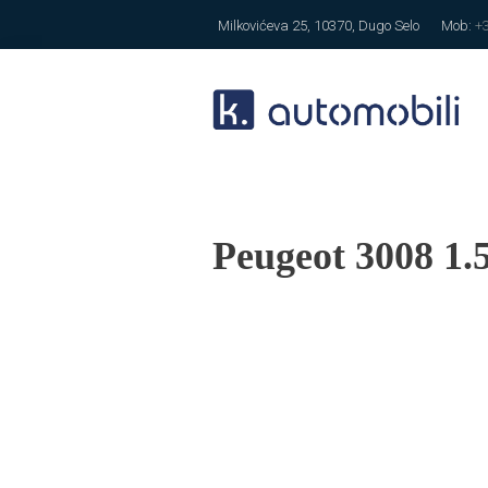
Milkovićeva 25, 10370, Dugo Selo
Mob:
+
Peugeot 3008 1.5