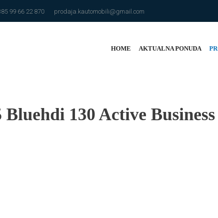
385 99 66 22 870
prodaja.kautomobili@gmail.com
HOME
AKTUALNA PONUDA
PR
 Bluehdi 130 Active Business