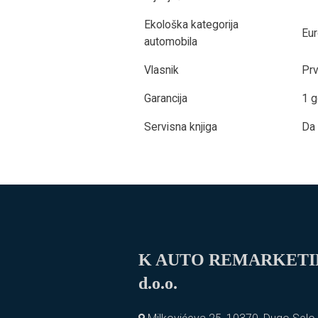
Ekološka kategorija
Eur
automobila
Vlasnik
Prv
Garancija
1 g
Servisna knjiga
Da
K AUTO REMARKET
d.o.o.