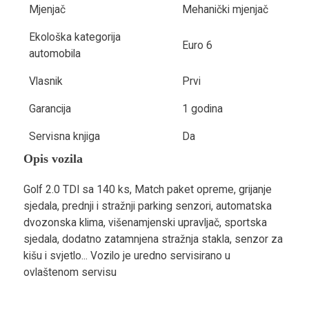
Mjenjač
Mehanički mjenjač
Ekološka kategorija
Euro 6
automobila
Vlasnik
Prvi
Garancija
1 godina
Servisna knjiga
Da
Opis vozila
Golf 2.0 TDI sa 140 ks, Match paket opreme, grijanje
sjedala, prednji i stražnji parking senzori, automatska
dvozonska klima, višenamjenski upravljač, sportska
sjedala, dodatno zatamnjena stražnja stakla, senzor za
kišu i svjetlo... Vozilo je uredno servisirano u
ovlaštenom servisu