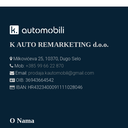
K AUTO REMARKETING d.o.o.
Milkovićeva 25, 10370, Dugo Selo
Mob:
+385 99 66 22 870
Email:
prodaja.kautomobili@gmail.com
OIB: 36943664542
IBAN: HR4323400091111028046
O Nama