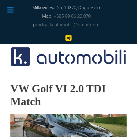
Milkovićeva 25, 10370, Dugo Selo
Mob:
+385 99 66 22 870
prodaja.kautomobili@gmail.com
VW Golf VI 2.0 TDI
Match