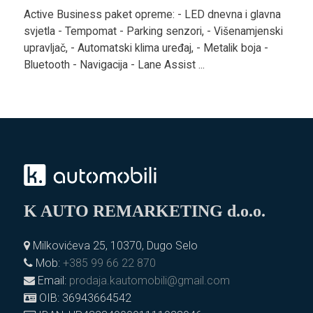
Active Business paket opreme: - LED dnevna i glavna
svjetla - Tempomat - Parking senzori, - Višenamjenski
upravljač, - Automatski klima uređaj, - Metalik boja -
Bluetooth - Navigacija - Lane Assist ...
K AUTO REMARKETING d.o.o.
Milkovićeva 25, 10370, Dugo Selo
Mob:
+385 99 66 22 870
Email:
prodaja.kautomobili@gmail.com
OIB: 36943664542