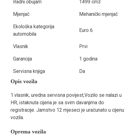
Radni obujam
1499 cm3
Mjenjač
Mehanički mjenjač
Ekološka kategorija
Euro 6
automobila
Vlasnik
Prvi
Garancija
1 godina
Servisna knjiga
Da
Opis vozila
1.vlasnik, uredna servisna povijest,Vozilo se nalazi u
HR, istaknuta cijena je sa svim davanjima do
registracije. Jamstvo 12 mjeseci je uračunato u cijenu
vozila.
Oprema vozila