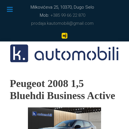
Milkovićeva 25, 10370, Dugo Selo
Mob:
+385 99 66 22 870
prodaja.kautomobili@gmail.com
Peugeot 2008 1,5
Bluehdi Business Active