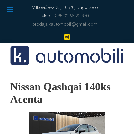
Milkovićeva 25, 10370, Dugo Selo
Mob:
+385 99 66 22 870
prodaja.kautomobili@gmail.com
Nissan Qashqai 140ks
Acenta