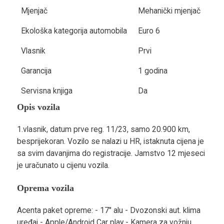
Mjenjač
Mehanički mjenjač
Ekološka kategorija automobila
Euro 6
Vlasnik
Prvi
Garancija
1 godina
Servisna knjiga
Da
Opis vozila
1.vlasnik, datum prve reg. 11/23, samo 20.900 km,
besprijekoran. Vozilo se nalazi u HR, istaknuta cijena je
sa svim davanjima do registracije. Jamstvo 12 mjeseci
je uračunato u cijenu vozila.
Oprema vozila
Acenta paket opreme: - 17" alu - Dvozonski aut. klima
uređaj - Apple/Android Car play - Kamera za vožnju