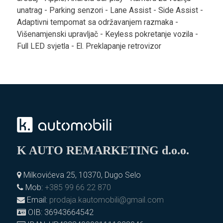
unatrag - Parking senzori - Lane Assist - Side Assist -
Adaptivni tempomat sa održavanjem razmaka -
Višenamjenski upravljač - Keyless pokretanje vozila -
Full LED svjetla - El. Preklapanje retrovizor
K AUTO REMARKETING d.o.o.
Milkovićeva 25, 10370, Dugo Selo
Mob:
+385 99 66 22 870
Email:
prodaja.kautomobili@gmail.com
OIB: 36943664542