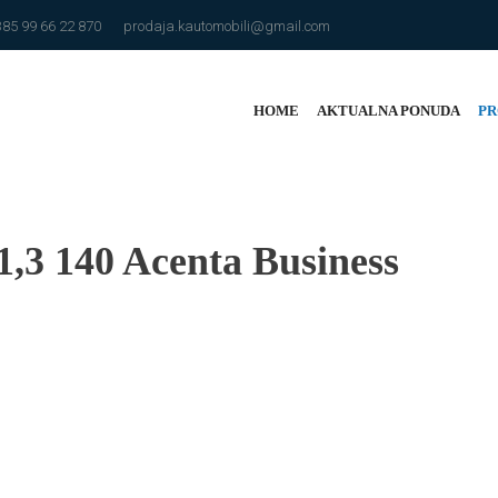
385 99 66 22 870
prodaja.kautomobili@gmail.com
HOME
AKTUALNA PONUDA
PR
1,3 140 Acenta Business