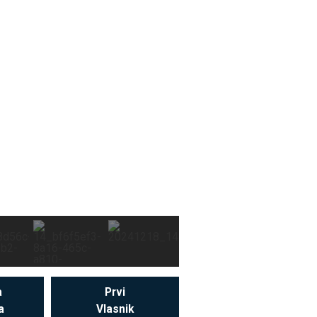
a
Prvi
a
Vlasnik