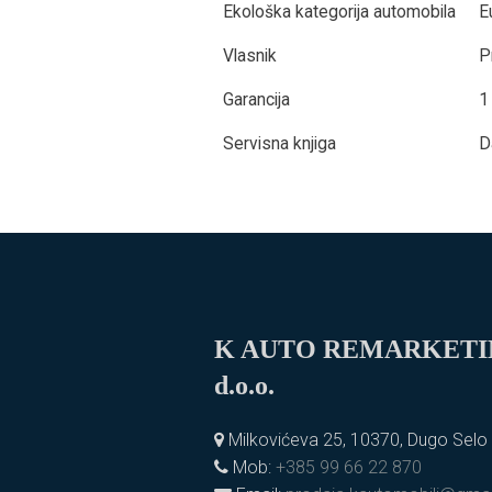
Ekološka kategorija automobila
E
Vlasnik
P
Garancija
1
Servisna knjiga
D
K AUTO REMARKET
d.o.o.
Milkovićeva 25, 10370, Dugo Selo
Mob:
+385 99 66 22 870