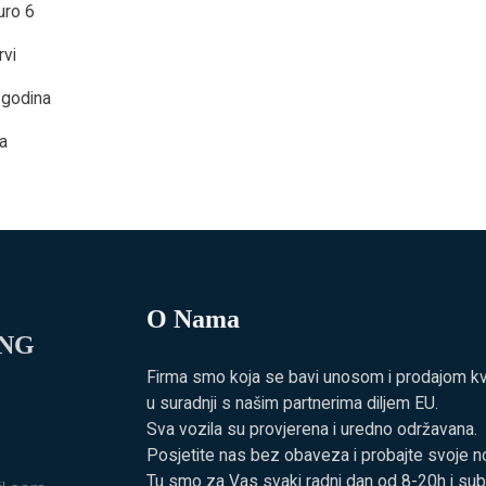
uro 6
rvi
 godina
a
O Nama
ING
Firma smo koja se bavi unosom i prodajom kvali
u suradnji s našim partnerima diljem EU.
Sva vozila su provjerena i uredno održavana.
Posjetite nas bez obaveza i probajte svoje no
Tu smo za Vas svaki radni dan od 8-20h i su