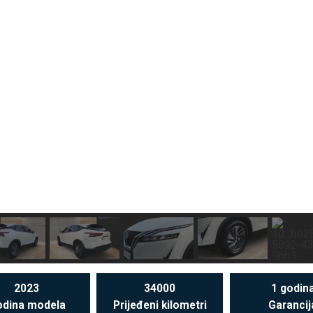
2023
34000
1 godin
dina modela
Prijeđeni kilometri
Garancij