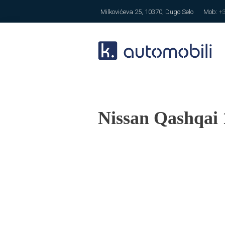
Milkovićeva 25, 10370, Dugo Selo
Mob:
+
Nissan Qashqai 