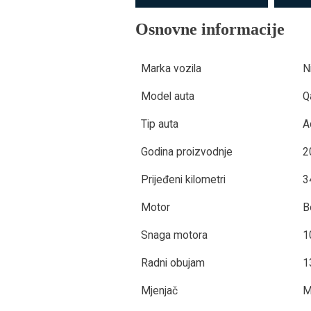
Osnovne informacije
Marka vozila
N
Model auta
Q
Tip auta
A
Godina proizvodnje
2
Prijeđeni kilometri
3
Motor
B
Snaga motora
1
Radni obujam
1
Mjenjač
M