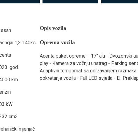
Opis vozila
issan
Oprema vozila
ashqai 1,3 140ks
centa
Acenta paket opreme: - 17" alu - Dvozonski aut
play - Kamera za vožnju unatrag - Parking senz
023. god.
Adaptivni tempomat sa održavanjem razmaka -
pokretanje vozila - Full LED svjetla - El. Preklap
4000 km
enzin
03 kW
332 cm3
ehanički mjenjač