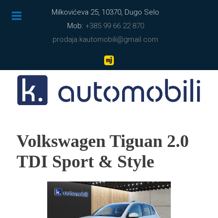
Milkovićeva 25, 10370, Dugo Selo
Mob:
+385 99 66 22 870
prodaja.kautomobili@gmail.com
Volkswagen Tiguan 2.0
TDI Sport & Style