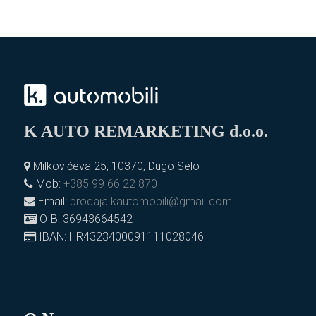
K AUTO REMARKETING d.o.o.
Milkovićeva 25, 10370, Dugo Selo
Mob:
+385 99 66 22 870
Email:
prodaja.kautomobili@gmail.com
OIB: 36943664542
IBAN: HR4323400091111028046