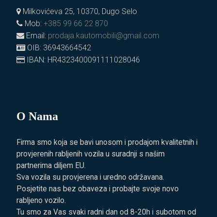
Milkovićeva 25, 10370, Dugo Selo
Mob:
+385 99 66 22 870
Email:
prodaja.kautomobili@gmail.com
OIB: 36943664542
IBAN: HR4323400091111028046
O Nama
Firma smo koja se bavi unosom i prodajom kvalitetnih i
provjerenih rabljenih vozila u suradnji s našim
partnerima diljem EU.
Sva vozila su provjerena i uredno održavana.
Posjetite nas bez obaveza i probajte svoje novo
rabljeno vozilo.
Tu smo za Vas svaki radni dan od 8-20h i subotom od