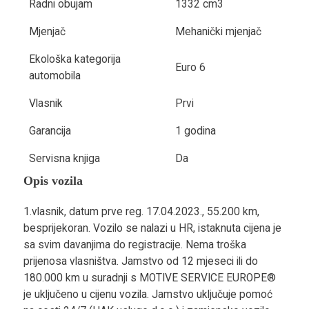
Radni obujam
1332 cm3
Mjenjač
Mehanički mjenjač
Ekološka kategorija
Euro 6
automobila
Vlasnik
Prvi
Garancija
1 godina
Servisna knjiga
Da
Opis vozila
1.vlasnik, datum prve reg. 17.04.2023., 55.200 km,
besprijekoran. Vozilo se nalazi u HR, istaknuta cijena je
sa svim davanjima do registracije. Nema troška
prijenosa vlasništva. Jamstvo od 12 mjeseci ili do
180.000 km u suradnji s MOTIVE SERVICE EUROPE®
je uključeno u cijenu vozila. Jamstvo uključuje pomoć