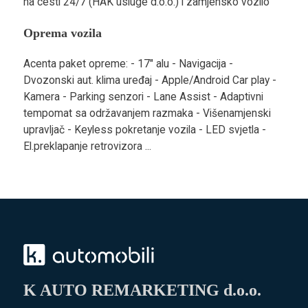
na cesti 24/7 (HAK usluge d.o.o.) i zamjensko vozilo
Oprema vozila
Acenta paket opreme: - 17" alu - Navigacija -
Dvozonski aut. klima uređaj - Apple/Android Car play -
Kamera - Parking senzori - Lane Assist - Adaptivni
tempomat sa održavanjem razmaka - Višenamjenski
upravljač - Keyless pokretanje vozila - LED svjetla -
El.preklapanje retrovizora ...
K AUTO REMARKETING d.o.o.