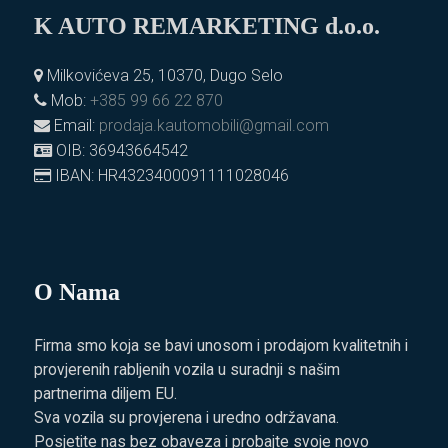
K AUTO REMARKETING d.o.o.
Milkovićeva 25, 10370, Dugo Selo
Mob:
+385 99 66 22 870
Email:
prodaja.kautomobili@gmail.com
OIB: 36943664542
IBAN: HR4323400091111028046
O Nama
Firma smo koja se bavi unosom i prodajom kvalitetnih i
provjerenih rabljenih vozila u suradnji s našim
partnerima diljem EU.
Sva vozila su provjerena i uredno održavana.
Posjetite nas bez obaveza i probajte svoje novo