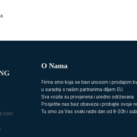
a
O Nama
ING
Firma smo koja se bavi unosom i prodajom kvali
u suradnji s našim partnerima diljem EU.
Sva vozila su provjerena i uredno održavana.
Posjetite nas bez obaveza i probajte svoje no
Tu smo za Vas svaki radni dan od 8-20h i su
il.com
6