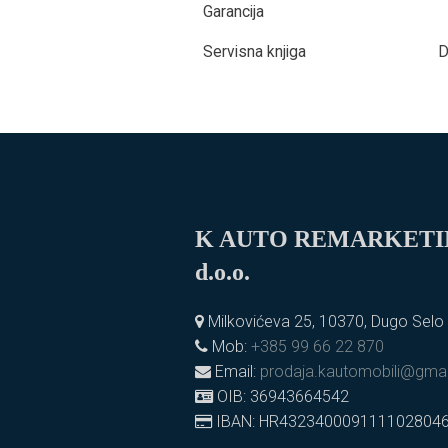
Garancija
Servisna knjiga
D
K AUTO REMARKET
d.o.o.
Milkovićeva 25, 10370, Dugo Selo
Mob:
+385 99 66 22 870
Email:
prodaja.kautomobili@gma
OIB: 36943664542
IBAN: HR432340009111102804