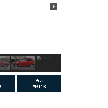
Prvi
a
Vlasnik