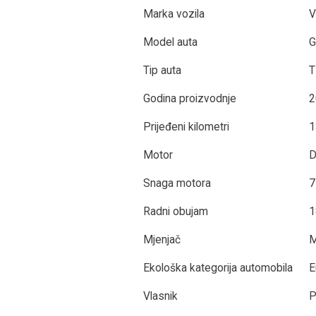
Marka vozila
Model auta
G
Tip auta
Godina proizvodnje
2
Prijeđeni kilometri
1
Motor
D
Snaga motora
7
Radni obujam
1
Mjenjač
M
Ekološka kategorija automobila
E
Vlasnik
P