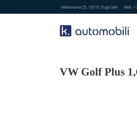
Milkovićeva 25, 10370, Dugo Selo
Mob:
+
VW Golf Plus 1,