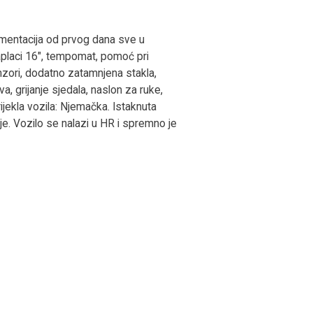
mentacija od prvog dana sve u
placi 16", tempomat, pomoć pri
enzori, dodatno zatamnjena stakla,
, grijanje sjedala, naslon za ruke,
rijekla vozila: Njemačka. Istaknuta
je. Vozilo se nalazi u HR i spremno je