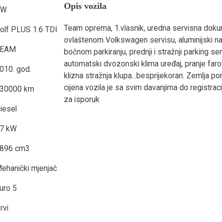
Opis vozila
VW
Team oprema, 1.vlasnik, uredna servisna doku
olf PLUS 1.6 TDI
ovlaštenom Volkswagen servisu, aluminijski na
TEAM
bočnom parkiranju, prednji i stražnji parking s
automatski dvozonski klima uređaj, pranje farova
010. god.
klizna stražnja klupa...besprijekoran. Zemlja po
cijena vozila je sa svim davanjima do registraci
30000 km
za isporuk
iesel
7 kW
896 cm3
ehanički mjenjač
uro 5
rvi