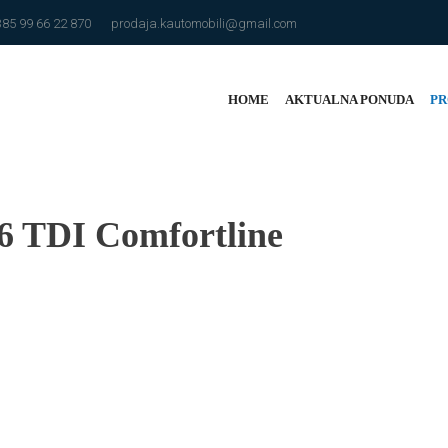
385 99 66 22 870
prodaja.kautomobili@gmail.com
HOME
AKTUALNA PONUDA
PR
6 TDI Comfortline