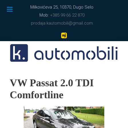
Milkovićeva 25, 10370, Dugo Selo
Mob:
+385 99 66 22 870
prodaja.kautomobili@gmail.com
VW Passat 2.0 TDI
Comfortline