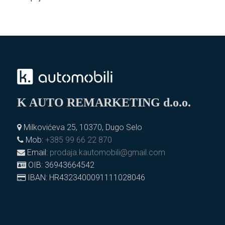
K AUTO REMARKETING d.o.o.
Milkovićeva 25, 10370, Dugo Selo
Mob:
+385 99 66 22 870
Email:
prodaja.kautomobili@gmail.com
OIB: 36943664542
IBAN: HR4323400091111028046