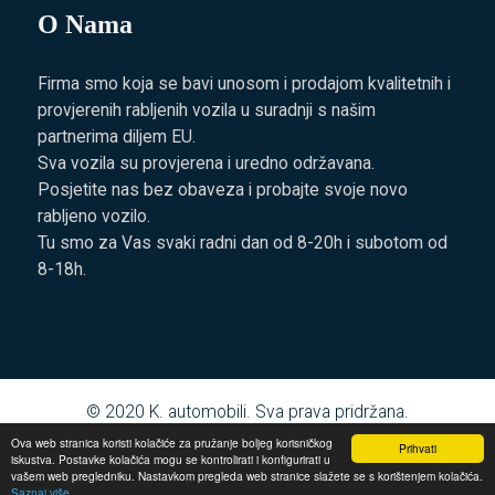
O Nama
Firma smo koja se bavi unosom i prodajom kvalitetnih i
provjerenih rabljenih vozila u suradnji s našim
partnerima diljem EU.
Sva vozila su provjerena i uredno održavana.
Posjetite nas bez obaveza i probajte svoje novo
rabljeno vozilo.
Tu smo za Vas svaki radni dan od 8-20h i subotom od
8-18h.
© 2020
K. automobili
. Sva prava pridržana.
Ova web stranica koristi kolačiće za pružanje boljeg korisničkog
Prihvati
iskustva. Postavke kolačića mogu se kontrolirati i konfigurirati u
vašem web pregledniku. Nastavkom pregleda web stranice slažete se s korištenjem kolačića.
Saznaj više...