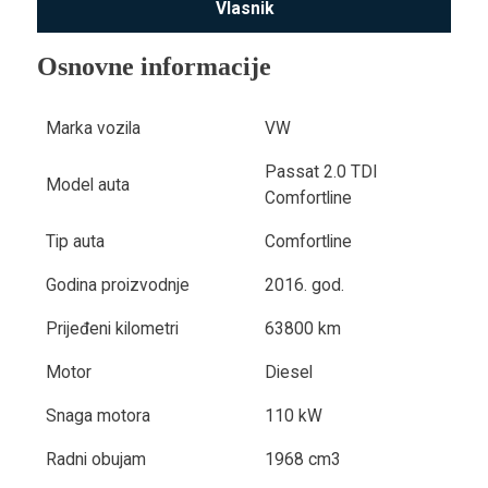
Vlasnik
Osnovne informacije
Marka vozila
VW
Passat 2.0 TDI
Model auta
Comfortline
Tip auta
Comfortline
Godina proizvodnje
2016. god.
Prijeđeni kilometri
63800 km
Motor
Diesel
Snaga motora
110 kW
Radni obujam
1968 cm3