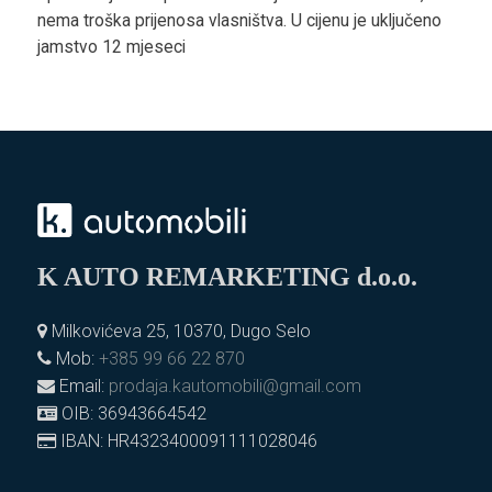
nema troška prijenosa vlasništva. U cijenu je uključeno
jamstvo 12 mjeseci
K AUTO REMARKETING d.o.o.
Milkovićeva 25, 10370, Dugo Selo
Mob:
+385 99 66 22 870
Email:
prodaja.kautomobili@gmail.com
OIB: 36943664542
IBAN: HR4323400091111028046