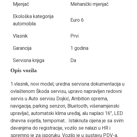
Mjenjač
Mehanički mjenjač
Ekološka kategorija
Euro 6
automobila
Vlasnik
Prvi
Garancija
1 godina
Servisna knjiga
Da
Opis vozila
1.vlasnik, novi model, uredna servisna dokumentacija u
ovlaštenom Škoda servisu, upravo napravljen redovni
servis u Auto servisu Dojkić, Ambition oprema,
navigacija, parking senzori, Bluetooth, višenamjenski
upravljač, automatski klima uređaj, alu naplaci 16", LED
dnevna svjetla, tempomat... Istaknuta cijena je sa svim
davanjima do registracije, vozilo se nalazi u HR i
spremno je za isporuku. Vozilo je u sustavu PDV-a,