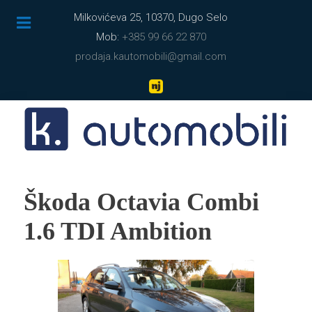
Milkovićeva 25, 10370, Dugo Selo
Mob:
+385 99 66 22 870
prodaja.kautomobili@gmail.com
Škoda Octavia Combi
1.6 TDI Ambition