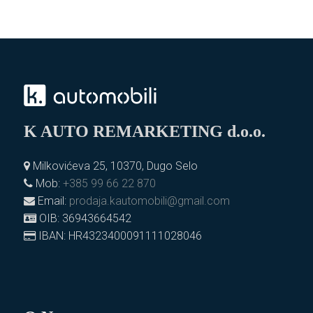
K AUTO REMARKETING d.o.o.
Milkovićeva 25, 10370, Dugo Selo
Mob:
+385 99 66 22 870
Email:
prodaja.kautomobili@gmail.com
OIB: 36943664542
IBAN: HR4323400091111028046