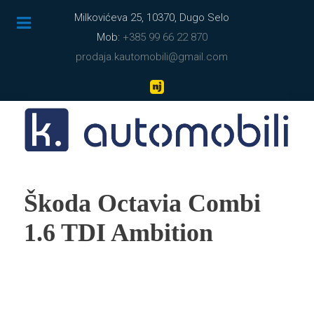
Milkovićeva 25, 10370, Dugo Selo
Mob:
+385 99 66 22 870
prodaja.kautomobili@gmail.com
Škoda Octavia Combi
1.6 TDI Ambition