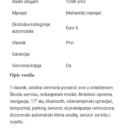
Radni obujam
1598 cm3
Mjenjač
Mehanički mjenjač
Ekološka kategorija
Euro 6
automobila
Vlasnik
Prvi
Garancija
Servisna knjiga
Da
Opis vozila
1.vlasnik, uredna servisna povijest sve u ovlaštenom
Škoda servisu, redizajnirani model, Ambition oprema,
navigacija, 17" alu, bluetooth, višenamjenski upravljač,
tempomat, parking senzori, el.preklapanje retrovizora,
dvozonski automatski klima uređaj, senzor za kišu i
svjetlo...