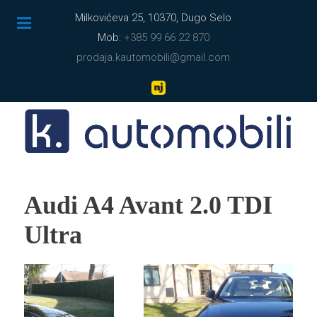
Milkovićeva 25, 10370, Dugo Selo
Mob:
+385 99 66 22 870
prodaja.kautomobili@gmail.com
Audi A4 Avant 2.0 TDI
Ultra