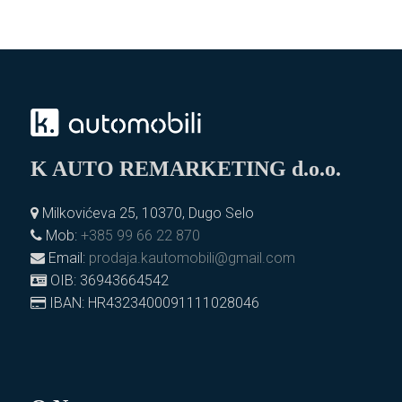
K AUTO REMARKETING d.o.o.
Milkovićeva 25, 10370, Dugo Selo
Mob:
+385 99 66 22 870
Email:
prodaja.kautomobili@gmail.com
OIB: 36943664542
IBAN: HR4323400091111028046