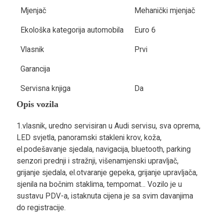
Mjenjač
Mehanički mjenjač
Ekološka kategorija automobila
Euro 6
Vlasnik
Prvi
Garancija
Servisna knjiga
Da
Opis vozila
1.vlasnik, uredno servisiran u Audi servisu, sva oprema,
LED svjetla, panoramski stakleni krov, koža,
el.podešavanje sjedala, navigacija, bluetooth, parking
senzori prednji i stražnji, višenamjenski upravljač,
grijanje sjedala, el.otvaranje gepeka, grijanje upravljača,
sjenila na bočnim staklima, tempomat... Vozilo je u
sustavu PDV-a, istaknuta cijena je sa svim davanjima
do registracije.