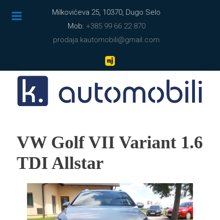
Milkovićeva 25, 10370, Dugo Selo
Mob:
+385 99 66 22 870
prodaja.kautomobili@gmail.com
VW Golf VII Variant 1.6
TDI Allstar