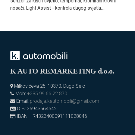
senzor za kišu i svjetlo, tempomat, kromirani krovni
nosači, Light Assist - kontrola dugog svjetla....
K AUTO REMARKETING d.o.o.
Milkovićeva 25, 10370, Dugo Selo
Mob:
+385 99 66 22 870
Email:
prodaja.kautomobili@gmail.com
OIB: 36943664542
IBAN: HR4323400091111028046