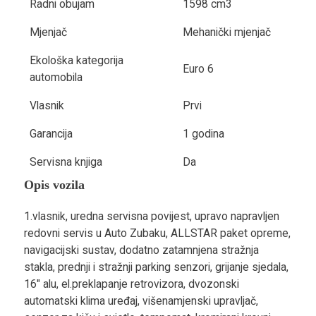
Radni obujam
1598 cm3
Mjenjač
Mehanički mjenjač
Ekološka kategorija
Euro 6
automobila
Vlasnik
Prvi
Garancija
1 godina
Servisna knjiga
Da
Opis vozila
1.vlasnik, uredna servisna povijest, upravo napravljen
redovni servis u Auto Zubaku, ALLSTAR paket opreme,
navigacijski sustav, dodatno zatamnjena stražnja
stakla, prednji i stražnji parking senzori, grijanje sjedala,
16" alu, el.preklapanje retrovizora, dvozonski
automatski klima uređaj, višenamjenski upravljač,