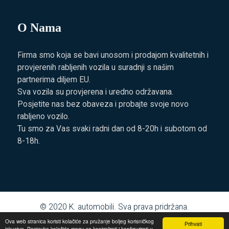
O Nama
Firma smo koja se bavi unosom i prodajom kvalitetnih i
provjerenih rabljenih vozila u suradnji s našim
partnerima diljem EU.
Sva vozila su provjerena i uredno održavana.
Posjetite nas bez obaveza i probajte svoje novo
rabljeno vozilo.
Tu smo za Vas svaki radni dan od 8-20h i subotom od
8-18h.
© 2020
K. automobili
. Sva prava pridržana.
Ova web stranica koristi kolačiće za pružanje boljeg korisničkog
Prihvati
iskustva. Postavke kolačića mogu se kontrolirati i konfigurirati u