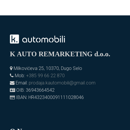
K AUTO REMARKETING d.o.o.
Milkovićeva 25, 10370, Dugo Selo
Mob:
+385 99 66 22 870
Email:
prodaja.kautomobili@gmail.com
OIB: 36943664542
IBAN: HR4323400091111028046