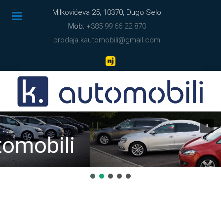
Milkovićeva 25, 10370, Dugo Selo
Mob:
+385 99 66 22 870
prodaja.kautomobili@gmail.com
i