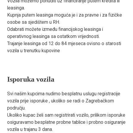
Vozila možemo ponuditi uz financiranje putem kredita ili
leasinga.
Kupnja putem leasinga moguća je i za pravne i za fizičke
osobe sa sjedištem u RH.
Odabrati možete između financijskog leasinga i
operativnog leasinga sa ostatkom vrijednosti.
Trajanje leasinga od 12 do 84 mjeseca ovisno o starosti
vozila u trenutku kupovine
Isporuka vozila
Svi našim kupcima nudimo besplatnu uslugu registracije
vozila prije isporuke , ukoliko se radi o Zagrebačkom
području.
Ukoliko kupac želi sam registrirati vozilo, prilikom isporuke
osiguravamo besplatne probne tablice i probno osiguranje
vozila u trajanu 3 dana.