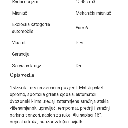
Radni obujam
1598 cm3
Mjenjač
Mehanički mjenjač
Ekološka kategorija
Euro 6
automobila
Vlasnik
Prvi
Garancija
Servisna knjiga
Da
Opis vozila
1.vlasnik, uredna servisna povijest, Match paket
opreme, sportska grijana sjedala, automatski
dvozonski klima uređaj, zatamnjena stražnja stakla,
višenamjenski upravljač, tempomat, prednji i stražnji
parking senzori, naslon za ruke, Alu naplaci 16",
orginalna kuka, senzor zakišu i svjetlo...