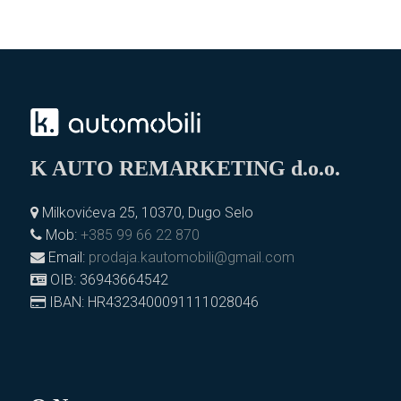
K AUTO REMARKETING d.o.o.
Milkovićeva 25, 10370, Dugo Selo
Mob:
+385 99 66 22 870
Email:
prodaja.kautomobili@gmail.com
OIB: 36943664542
IBAN: HR4323400091111028046