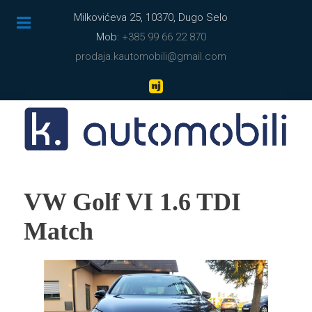
Milkovićeva 25, 10370, Dugo Selo
Mob:
+385 99 66 22 870
prodaja.kautomobili@gmail.com
VW Golf VI 1.6 TDI
Match