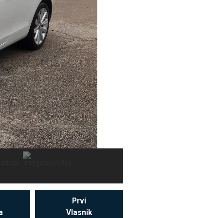
Prvi
a
Vlasnik