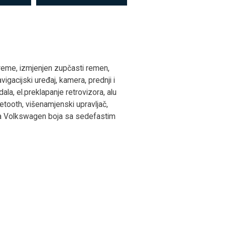
reme, izmjenjen zupčasti remen,
igacijski uređaj, kamera, prednji i
ala, el.preklapanje retrovizora, alu
tooth, višenamjenski upravljač,
plja Volkswagen boja sa sedefastim