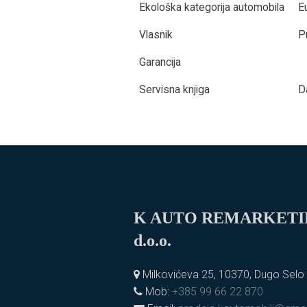
Ekološka kategorija automobila
E
Vlasnik
P
Garancija
Servisna knjiga
D
K AUTO REMARKET
d.o.o.
Milkovićeva 25, 10370, Dugo Selo
Mob:
+385 99 66 22 870