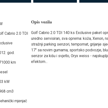
Opis vozila
W
Golf Cabrio 2.0 TDI 140 ks Exclusive paket op
olf Cabrio 2.0 TDI
uredno servisiran, sva oprema: koža, Xenon, nav
xclusive
stražnji parking senzori, tempomat, grijanje sjed
17" sa novim gumama, sportsko podvozje, blue
012. god.
senzor za kišu i svjetlo, Oryx weiss - najsku
efektom...
71000 km
iesel
03 kW
968 cm3
ehanički mjenjač