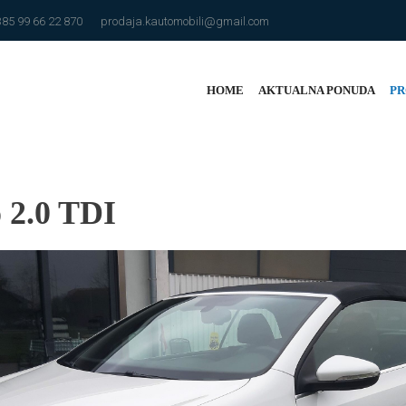
385 99 66 22 870
prodaja.kautomobili@gmail.com
HOME
AKTUALNA PONUDA
PR
 2.0 TDI