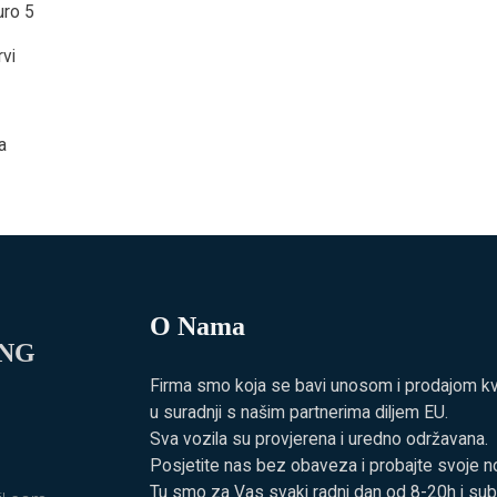
uro 5
rvi
a
O Nama
ING
Firma smo koja se bavi unosom i prodajom kvali
u suradnji s našim partnerima diljem EU.
Sva vozila su provjerena i uredno održavana.
Posjetite nas bez obaveza i probajte svoje no
Tu smo za Vas svaki radni dan od 8-20h i su