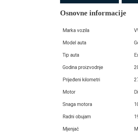
Osnovne informacije
Marka vozila
V
Model auta
G
Tip auta
E
Godina proizvodnje
2
Prijeđeni kilometri
2
Motor
D
Snaga motora
1
Radni obujam
1
Mjenjač
M