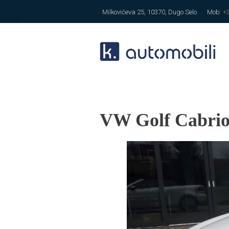
Milkovićeva 25, 10370, Dugo Selo
Mob:
+
VW Golf Cabrio