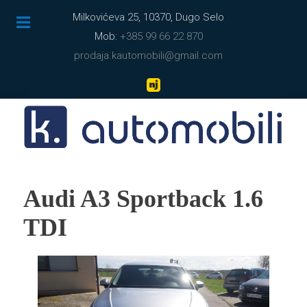
Milkovićeva 25, 10370, Dugo Selo
Mob:
+385 99 66 22 870
prodaja.kautomobili@gmail.com
Audi A3 Sportback 1.6
TDI