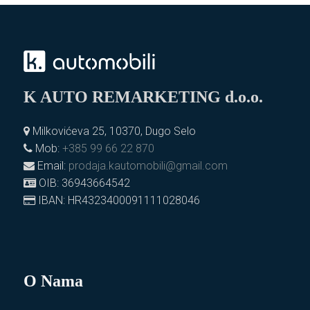
K AUTO REMARKETING d.o.o.
Milkovićeva 25, 10370, Dugo Selo
Mob:
+385 99 66 22 870
Email:
prodaja.kautomobili@gmail.com
OIB: 36943664542
IBAN: HR4323400091111028046
O Nama