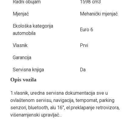
Radni obujam
1598 cm3
Mjenjač
Mehanički mjenjač
Ekološka kategorija
Euro 6
automobila
Vlasnik
Prvi
Garancija
Servisna knjiga
Da
Opis vozila
1.vlasnik, uredna servisna dokumentacija sve u
ovlaštenom servisu, navigacija, tempomat, parking
senzori, bluetooth, alu 16", el.preklapanje retrovizora,
višenamjenski upravljač...