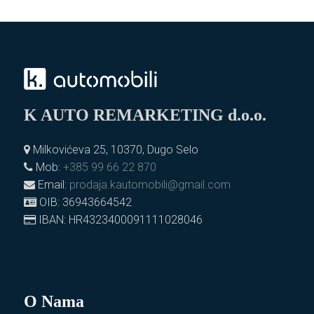
K AUTO REMARKETING d.o.o.
Milkovićeva 25, 10370, Dugo Selo
Mob:
+385 99 66 22 870
Email:
prodaja.kautomobili@gmail.com
OIB: 36943664542
IBAN: HR4323400091111028046
O Nama