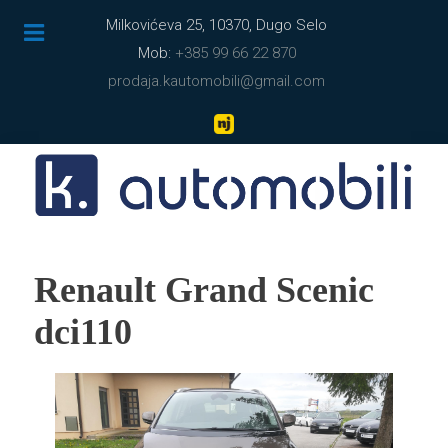
Milkovićeva 25, 10370, Dugo Selo
Mob:
+385 99 66 22 870
prodaja.kautomobili@gmail.com
Renault Grand Scenic
dci110