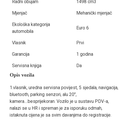
Radni obujam
1498 cm3
Mjenjač
Mehanički mjenjač
Ekološka kategorija
Euro 6
automobila
Vlasnik
Prvi
Garancija
1 godina
Servisna knjiga
Da
Opis vozila
1.vlasnik, uredna servisna povijest, 5 sjedala, navigacija,
bluetooth, parking senzori, alu 20",
kamera....besprijekoran. Vozilo je u sustavu PDV-a,
nalazi se u HR i spreman je za isporuku odmah,
istaknuta cijena je sa svim davanjima do registracije.