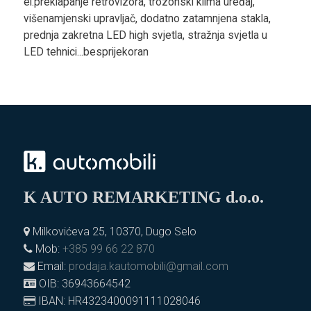
el.preklapanje retrovizora, trozonski klima uređaj,
višenamjenski upravljač, dodatno zatamnjena stakla,
prednja zakretna LED high svjetla, stražnja svjetla u
LED tehnici...besprijekoran
K AUTO REMARKETING d.o.o.
Milkovićeva 25, 10370, Dugo Selo
Mob:
+385 99 66 22 870
Email:
prodaja.kautomobili@gmail.com
OIB: 36943664542
IBAN: HR4323400091111028046