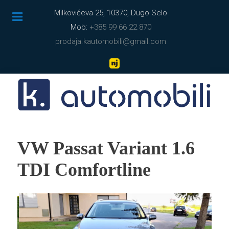
Milkovićeva 25, 10370, Dugo Selo
Mob:
+385 99 66 22 870
prodaja.kautomobili@gmail.com
VW Passat Variant 1.6
TDI Comfortline