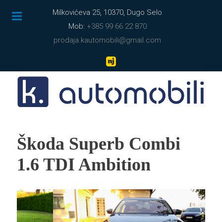
Milkovićeva 25, 10370, Dugo Selo
Mob:
+385 99 66 22 870
prodaja.kautomobili@gmail.com
Škoda Superb Combi
1.6 TDI Ambition