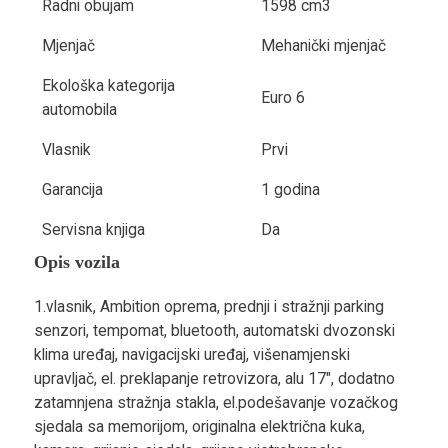
Radni obujam
1598 cm3
Mjenjač
Mehanički mjenjač
Ekološka kategorija
Euro 6
automobila
Vlasnik
Prvi
Garancija
1 godina
Servisna knjiga
Da
Opis vozila
1.vlasnik, Ambition oprema, prednji i stražnji parking
senzori, tempomat, bluetooth, automatski dvozonski
klima uređaj, navigacijski uređaj, višenamjenski
upravljač, el. preklapanje retrovizora, alu 17", dodatno
zatamnjena stražnja stakla, el.podešavanje vozačkog
sjedala sa memorijom, originalna električna kuka,