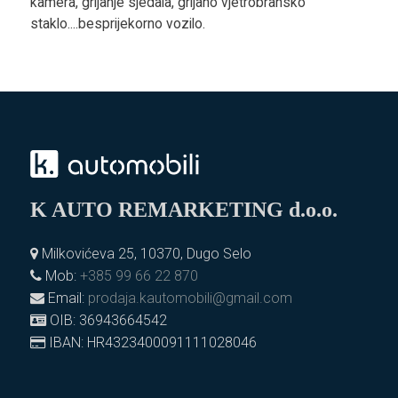
kamera, grijanje sjedala, grijano vjetrobransko
staklo....besprijekorno vozilo.
K AUTO REMARKETING d.o.o.
Milkovićeva 25, 10370, Dugo Selo
Mob:
+385 99 66 22 870
Email:
prodaja.kautomobili@gmail.com
OIB: 36943664542
IBAN: HR4323400091111028046