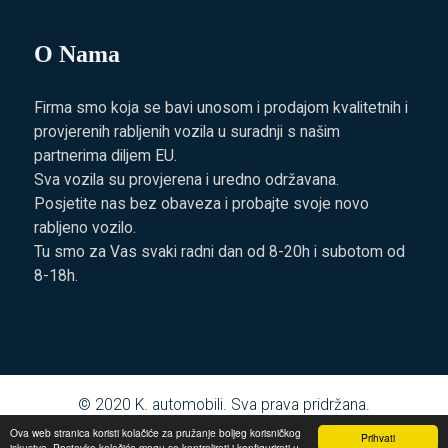
O Nama
Firma smo koja se bavi unosom i prodajom kvalitetnih i
provjerenih rabljenih vozila u suradnji s našim
partnerima diljem EU.
Sva vozila su provjerena i uredno održavana.
Posjetite nas bez obaveza i probajte svoje novo
rabljeno vozilo.
Tu smo za Vas svaki radni dan od 8-20h i subotom od
8-18h.
© 2020
K. automobili
. Sva prava pridržana.
Ova web stranica koristi kolačiće za pružanje boljeg korisničkog
Prihvati
iskustva. Postavke kolačića mogu se kontrolirati i konfigurirati u