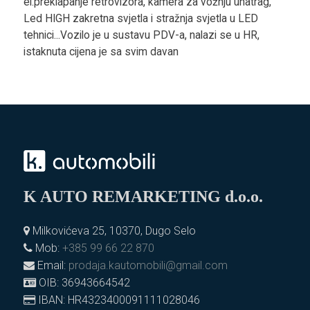
el.preklapanje retrovizora, kamera za vožnju unatrag,
Led HIGH zakretna svjetla i stražnja svjetla u LED
tehnici...Vozilo je u sustavu PDV-a, nalazi se u HR,
istaknuta cijena je sa svim davan
K AUTO REMARKETING d.o.o.
Milkovićeva 25, 10370, Dugo Selo
Mob:
+385 99 66 22 870
Email:
prodaja.kautomobili@gmail.com
OIB: 36943664542
IBAN: HR4323400091111028046