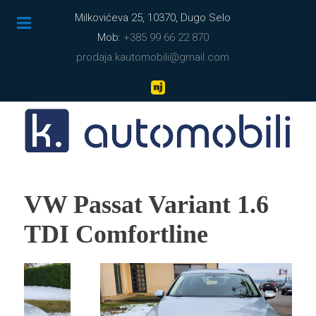
Milkovićeva 25, 10370, Dugo Selo
Mob:
+385 99 66 22 870
prodaja.kautomobili@gmail.com
VW Passat Variant 1.6
TDI Comfortline