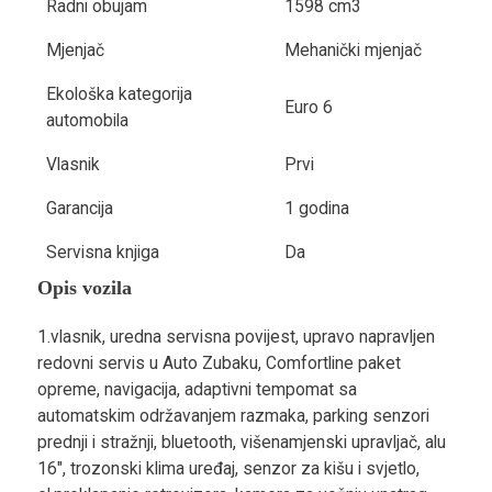
Radni obujam
1598 cm3
Mjenjač
Mehanički mjenjač
Ekološka kategorija
Euro 6
automobila
Vlasnik
Prvi
Garancija
1 godina
Servisna knjiga
Da
Opis vozila
1.vlasnik, uredna servisna povijest, upravo napravljen
redovni servis u Auto Zubaku, Comfortline paket
opreme, navigacija, adaptivni tempomat sa
automatskim održavanjem razmaka, parking senzori
prednji i stražnji, bluetooth, višenamjenski upravljač, alu
16", trozonski klima uređaj, senzor za kišu i svjetlo,