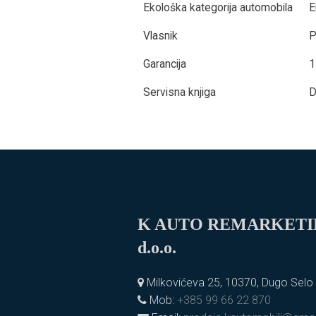
Ekološka kategorija automobila
E
Vlasnik
P
Garancija
1
Servisna knjiga
D
K AUTO REMARKET
d.o.o.
Milkovićeva 25, 10370, Dugo Selo
Mob:
+385 99 66 22 870