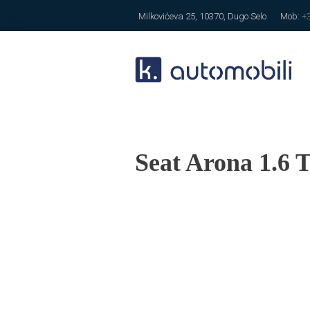
Milkovićeva 25, 10370, Dugo Selo
Mob:
+
Seat Arona 1.6