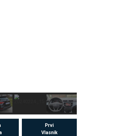
a
Prvi
a
Vlasnik