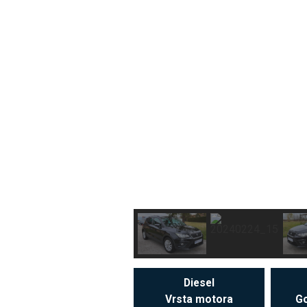
Diesel
Vrsta motora
Go