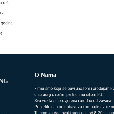
uro 6
rvi
 godina
a
O Nama
ING
Firma smo koja se bavi unosom i prodajom kvali
u suradnji s našim partnerima diljem EU.
Sva vozila su provjerena i uredno održavana.
Posjetite nas bez obaveza i probajte svoje no
Tu smo za Vas svaki radni dan od 8-20h i su