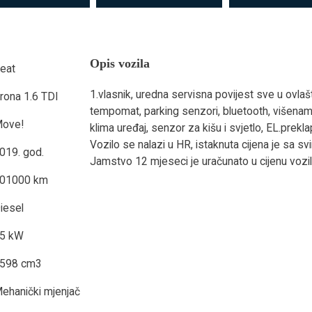
Opis vozila
eat
1.vlasnik, uredna servisna povijest sve u ovlaš
rona 1.6 TDI
tempomat, parking senzori, bluetooth, višenamj
ove!
klima uređaj, senzor za kišu i svjetlo, EL.prekla
Vozilo se nalazi u HR, istaknuta cijena je sa sv
019. god.
Jamstvo 12 mjeseci je uračunato u cijenu vozi
01000 km
iesel
5 kW
598 cm3
ehanički mjenjač