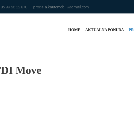
385 99 66 22 870
prodaja.kautomobili@gmail.com
HOME
AKTUALNA PONUDA
PR
 TDI Move