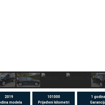
2019
101000
1 godin
dina modela
Prijeđeni kilometri
Garancij