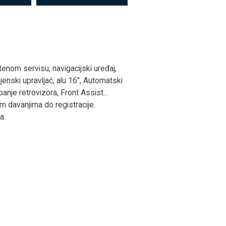
tenom servisu, navigacijski uređaj,
enski upravljač, alu 16", Automatski
panje retrovizora, Front Assist...
im davanjima do registracije.
la